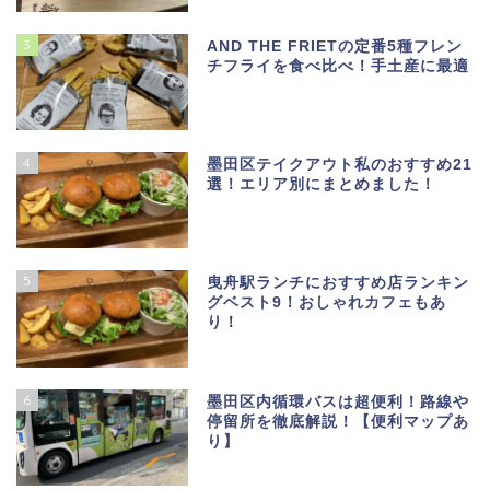
3
AND THE FRIETの定番5種フレン
チフライを食べ比べ！手土産に最適
4
墨田区テイクアウト私のおすすめ21
選！エリア別にまとめました！
5
曳舟駅ランチにおすすめ店ランキン
グベスト9！おしゃれカフェもあ
り！
6
墨田区内循環バスは超便利！路線や
停留所を徹底解説！【便利マップあ
り】