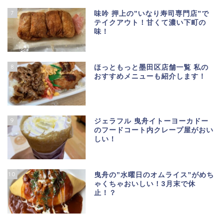
7
味吟 押上の”いなり寿司専門店”で
テイクアウト！甘くて濃い下町の
味！
8
ほっともっと墨田区店舗一覧 私の
おすすめメニューも紹介します！
9
ジェラフル 曳舟イトーヨーカドー
のフードコート内クレープ屋がおい
しい！
10
曳舟の”水曜日のオムライス”がめち
ゃくちゃおいしい！3月末で休
止！？