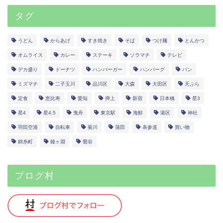
タグ
うどん
からあげ
すき焼き
そば
つけ麺
とんかつ
オムライス
カレー
ステーキ
ソラマチ
テレビ
デカ盛り
ドーナツ
ハンバーガー
ハンバーグ
パン
ミズマチ
二子玉川
品川区
大森
大田区
天ぷら
定食
恵比寿
愛知
押上
新宿
日本橋
星3
星4
星4.5
曳舟
東京駅
海鮮
港区
神社
羽田空港
自転車
菊川
蒲田
表参道
買い物
錦糸町
鐘ヶ淵
鶯谷
ブログ村