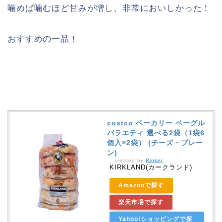
噛めば噛むほど甘みが増し、非常においしかった！
おすすめの一品！
costco ベーカリー ベーグル
バラエティ 選べる2袋（1袋6
個入×2袋） (チーズ・プレー
ン)
created by
Rinker
KIRKLAND(カークランド)
Amazonで探す
楽天市場で探す
Yahoo!ショッピングで探