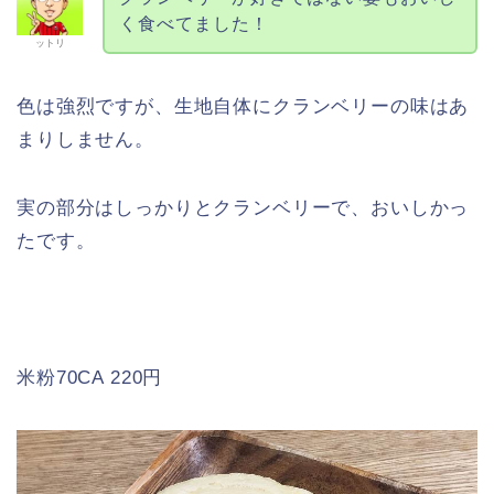
く食べてました！
ットリ
色は強烈ですが、生地自体にクランベリーの味はあ
まりしません。
実の部分はしっかりとクランベリーで、おいしかっ
たです。
米粉70CA 220円