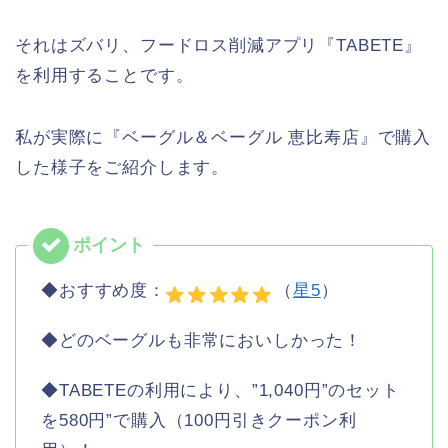
それはズバリ、フードロス削減アプリ『TABETE』
を利用することです。
私が実際に『ベーグル＆ベーグル 恵比寿店』で購入
した様子をご紹介します。
◆おすすめ度：
（
星5
）
◆どのベーグルも非常においしかった！
◆TABETEの利用により、”1,040円”のセット
を580円”で購入（100円引きクーポン利