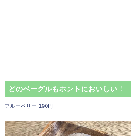
どのベーグルもホントにおいしい！
ブルーベリー 190円