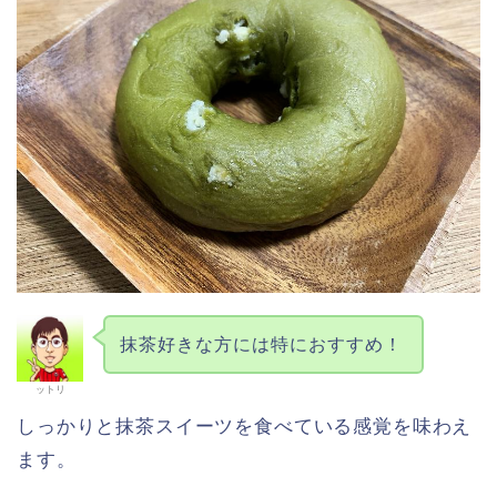
抹茶好きな方には特におすすめ！
ットリ
しっかりと抹茶スイーツを食べている感覚を味わえ
ます。