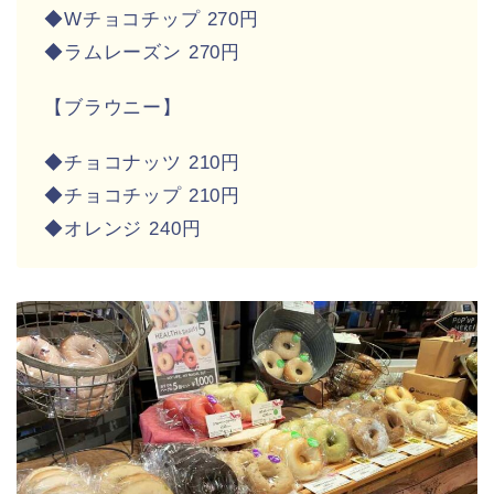
◆Wチョコチップ 270円
◆ラムレーズン 270円
【ブラウニー】
◆チョコナッツ 210円
◆チョコチップ 210円
◆オレンジ 240円