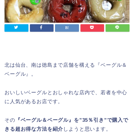
北は仙台、南は徳島まで店舗を構える『ベーグル＆
ベーグル』。
おいしいベーグルとおしゃれな店内で、若者を中心
に人気があるお店です。
その
『ベーグル＆ベーグル』を”35％引き”で購入で
きる超お得な方法を紹介
しようと思います。