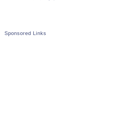
Sponsored Links