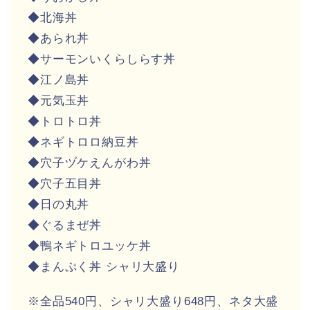
◆北海丼
◆あられ丼
◆サーモンいくらしらす丼
◆江ノ島丼
◆元気玉丼
◆トロトロ丼
◆ネギトロロ納豆丼
◆穴子ヅケえんがわ丼
◆穴子五目丼
◆日の丸丼
◆ぐるまぜ丼
◆鴨ネギトロユッケ丼
◆まんぷく丼 シャリ大盛り
※全品540円、シャリ大盛り648円、ネタ大盛