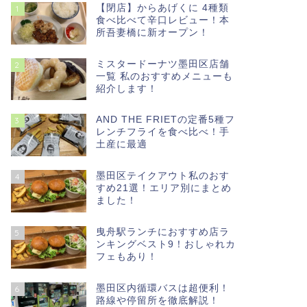
【閉店】からあげくに 4種類
1
食べ比べて辛口レビュー！本
所吾妻橋に新オープン！
ミスタードーナツ墨田区店舗
2
一覧 私のおすすめメニューも
紹介します！
AND THE FRIETの定番5種フ
3
レンチフライを食べ比べ！手
土産に最適
墨田区テイクアウト私のおす
4
すめ21選！エリア別にまとめ
ました！
曳舟駅ランチにおすすめ店ラ
5
ンキングベスト9！おしゃれカ
フェもあり！
墨田区内循環バスは超便利！
6
路線や停留所を徹底解説！