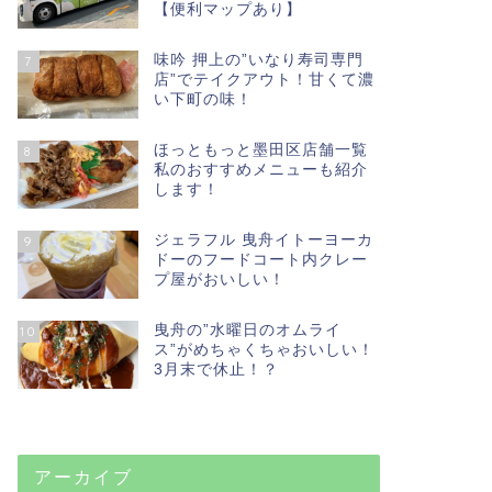
【便利マップあり】
味吟 押上の”いなり寿司専門
7
店”でテイクアウト！甘くて濃
い下町の味！
ほっともっと墨田区店舗一覧
8
私のおすすめメニューも紹介
します！
ジェラフル 曳舟イトーヨーカ
9
ドーのフードコート内クレー
プ屋がおいしい！
曳舟の”水曜日のオムライ
10
ス”がめちゃくちゃおいしい！
3月末で休止！？
アーカイブ